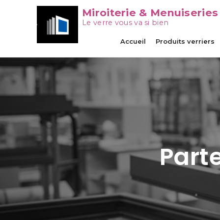
Miroiterie & Menuiseries
Le verre vous va si bien
Accueil
Produits verriers
Part