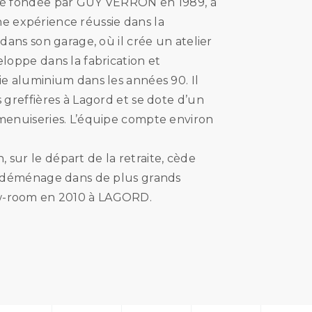
été fondée par GUY VERRON en 1989, à
 expérience réussie dans la
, dans son garage, où il crée un atelier
eloppe dans la fabrication et
rie aluminium dans les années 90. Il
s greffières à Lagord et se dote d’un
 menuiseries. L’équipe compte environ
 sur le départ de la retraite, cède
rie déménage dans de plus grands
ow-room en 2010 à LAGORD.