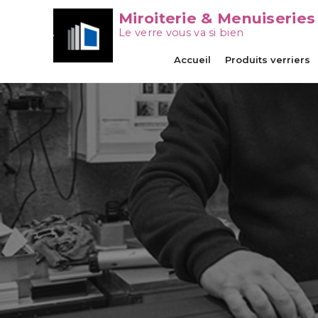
Miroiterie & Menuiseries
Le verre vous va si bien
Accueil
Produits verriers