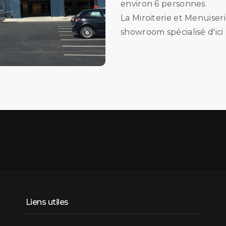
environ 6 personnes.
La Miroiterie et Menuiser
showroom spécialisé d'ici
Liens utiles