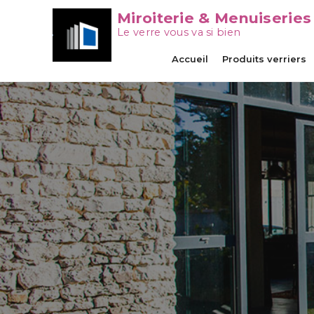
Miroiterie & Menuiseries
Le verre vous va si bien
Accueil
Produits verriers