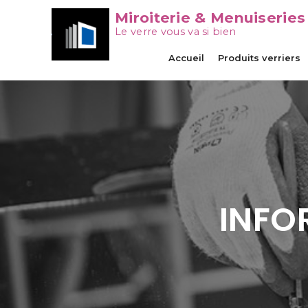
Miroiterie & Menuiseries
Le verre vous va si bien
Accueil
Produits verriers
INFO