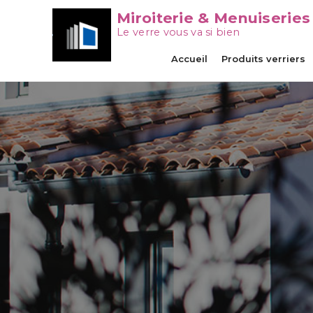
Miroiterie & Menuiseries
Le verre vous va si bien
Accueil
Produits verriers