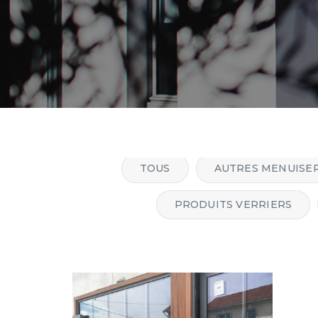
semble
iseries
TOUS
AUTRES MENUISER
chnal
PRODUITS VERRIERS