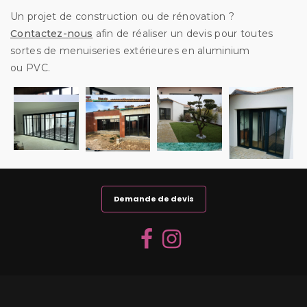
Un projet de construction ou de rénovation ?
Contactez-nous
afin de réaliser un devis pour toutes
sortes de menuiseries extérieures en aluminium
ou PVC.
Demande de devis