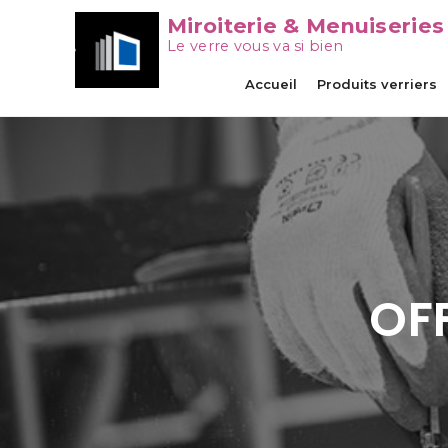
Miroiterie & Menuiseries
Le verre vous va si bien
Accueil
Produits verriers
OF